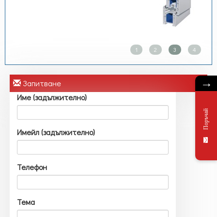
1
2
3
4
→
Запитване
Име (задължително)
Поръчай
Имейл (задължително)
Телефон
Тема