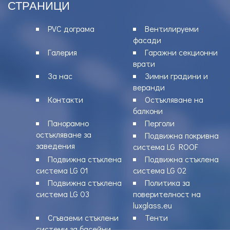
СТРАНИЦИ
PVC дограма
Вентилируеми
фасади
Галерия
Гаражни секционни
врати
За нас
Зимни градини и
веранди
Контакти
Остъкляване на
балкони
Панорамно
Перголи
остъкляване за
Подвижна покривна
заведения
система LG ROOF
Подвижна стъклена
Подвижна стъклена
система LG 01
система LG 02
Подвижна стъклена
Политика за
система LG 03
поверителност на
luxglass.eu
Сгъваеми стъклени
Тенти
системи за басейни