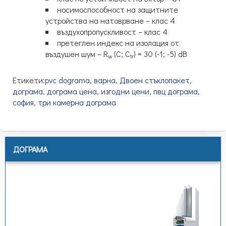
носимоспособност на защитните
устройства на натоврване – клас 4
въздухопропускливост – клас 4
претеглен индекс на изолация от
въздушен шум – R
(C; C
) = 30 (-1; -5) dB
w
tr
Етикети:
pvc dograma
,
варна
,
Двоен стъклопакет
,
дограма
,
дограма цена
,
изгодни цени
,
пвц дограма
,
софия
,
три камерна дограма
ДОГРАМА