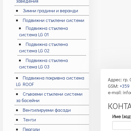
заведения
Зимни градини и веранди
Подвижни стъклени системи
Подвижна стъклена
система LG 01
Подвижна стъклена
система LG 02
Подвижна стъклена
система LG 03
Подвижна покривна система
Адрес: гр.
LG ROOF
GSM:
+359‎
e-mail:
info
Сгъваеми стъклени системи
за басейни
КОНТ
Вентилируеми фасади
Име (зад
Тенти
Перголи