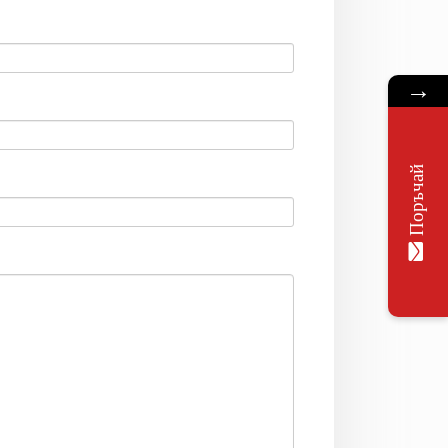
→
Поръчай