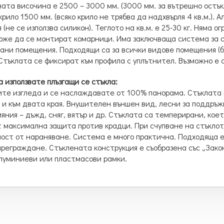
та височина е 2500 – 3000 мм. (3000 мм. за вътрешно остък
крило 1500 мм. (всяко крило не трябва да надхвърля 4 кв.м.).
 (не се използва силикон). Теглото на кв.м. е 25-30 кг. Няма о
же да се монтират комарници. Има заключваща система за с
ни помещения. Подходящи са за всички видове помещения (бе
Стъклата се фиксират към профила с уплътнител. Възможно е
 използвате плъзгащи се стъкла:
ите изгледа и се наслаждавате от 100% панорама. Стъклата 
 и към двата края. Внушителен външен вид, лесни за поддръжк
яния – дъжд, сняг, вятър и др. Стъклата са темперирани, кое
 максимална защита против крадци. При счупване на стъклото
ост от нараняване. Система е много практична. Подходяща е 
реграждане. Стъклената конструкция е съобразена със „Зако
луминиеви или пластмасови рамки.