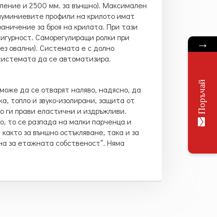
ление и 2500 мм. за външно). Максимален
 Алуминиевите профили на крилото имат
граничение за броя на крилата. При тази
игурност. Саморегулиращи ролки при
→
з овални). Системата е с долно
 системата да се автоматизира.
Поръчай
може да се отварят наляво, надясно, да
а, топло и звуко-изолирани, защита от
то ги прави еластични и издръжливи.
, то се разпада на малки парченца и
както за външно остъкляване, така и за
на за етажната собственост“. Няма