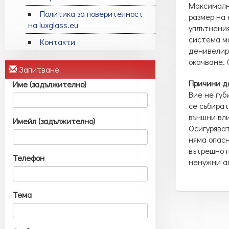
Максимална
Политика за поверителност
размер на 
на luxglass.eu
уплътнения
система мо
Контакти
денивелира
окачване. 
Запитване
Причини да
Име (задължително)
Вие не губ
се събират
външни вли
Имейл (задължително)
Осигуряват
няма опасн
вътрешно п
Телефон
ненужни а
Тема