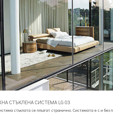
НА СТЪКЛЕНА СИСТЕМА LG 03
истема стъклата се плъзгат странично. Системата е с и без п