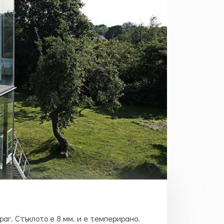
раг. Стъклото е 8 мм. и е темперирано.