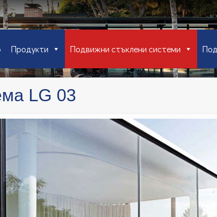
о
Продукти
Подвижни стъклени системи
Под
ема LG 03