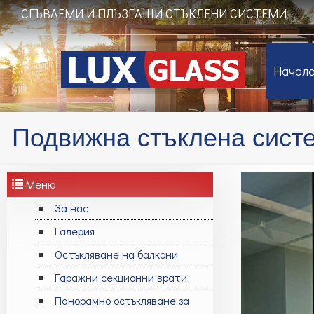
СГЪВАЕМИ И ПЛЪЗГАЩИ СТЪКЛЕНИ СИСТЕМИ
Начал
Подвижна стъклена сист
Меню
За нас
Галерия
Остъкляване на балкони
Гаражни секционни врати
Панорамно остъкляване за